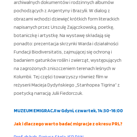
archiwalnych dokumentów i rodzinnych albumów
pochodzących z Argentyny i Brazylii. W dialog z
obrazami wchodzi dziewięć krótkich form literackich
napisanych przez Urszulę Zajączkowską, poetkę,
botaniczkę i artystkę. Na wystawę składają się
ponadto: prezentacja skrzynki Warda i działalności
Fundacji Biodiversitatis, zajmującej się ochroną i
badaniem gatunków roślin i zwierząt, występujących
na zagrożonych zniszczeniem terenach leśnych w
Kolumbii. Tej części towarzyszy również film w
reżyserii Macieja Dydyńskiego „Stanhopea Tigrina” z
poetycką narracją Julii Fiedorczuk.
MUZEUM EMIGRACJI w Gdyni, czwartek, 14:30-16:00
Jak i dlaczego warto badać migracje z okresu PRL?
Prof. dr hab. Dariusz Stola, ISP PAN