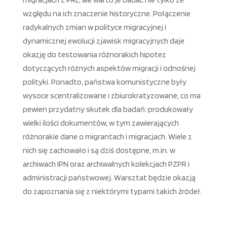
względu na ich znaczenie historyczne. Połączenie
radykalnych zmian w polityce migracyjnej i
dynamicznej ewolucji zjawisk migracyjnych daje
okazję do testowania różnorakich hipotez
dotyczących różnych aspektów migracji i odnośnej
polityki. Ponadto, państwa komunistyczne były
wysoce scentralizowane i zbiurokratyzowane, co ma
pewien przydatny skutek dla badań: produkowały
wielki ilości dokumentów, w tym zawierających
różnorakie dane o migrantach i migracjach. Wiele z
nich się zachowało i są dziś dostępne, m.in. w
archiwach IPN oraz archiwalnych kolekcjach PZPR i
administracji państwowej. Warsztat będzie okazją
do zapoznania się z niektórymi typami takich źródeł.