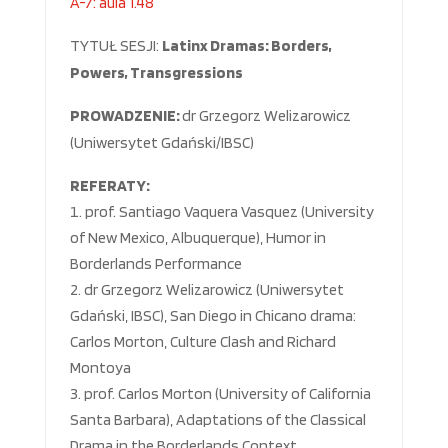
A-7: aula 1.48
TYTUŁ SESJI:
Latinx Dramas: Borders,
Powers, Transgressions
PROWADZENIE:
dr Grzegorz Welizarowicz
(Uniwersytet Gdański/IBSC)
REFERATY:
prof. Santiago Vaquera Vasquez (University
of New Mexico, Albuquerque), Humor in
Borderlands Performance
dr Grzegorz Welizarowicz (Uniwersytet
Gdański, IBSC), San Diego in Chicano drama:
Carlos Morton, Culture Clash and Richard
Montoya
prof. Carlos Morton (University of California
Santa Barbara), Adaptations of the Classical
Drama in the Borderlands Context