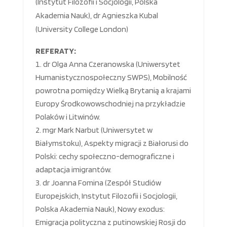
(Instytut Filozofii i Socjologii, Polska
Akademia Nauk), dr Agnieszka Kubal
(University College London)
REFERATY:
dr Olga Anna Czeranowska (Uniwersytet
Humanistycznospołeczny SWPS), Mobilność
powrotna pomiędzy Wielką Brytanią a krajami
Europy Środkowowschodniej na przykładzie
Polaków i Litwinów.
mgr Mark Narbut (Uniwersytet w
Białymstoku), Aspekty migracji z Białorusi do
Polski: cechy społeczno-demograficzne i
adaptacja imigrantów.
dr Joanna Fomina (Zespół Studiów
Europejskich, Instytut Filozofii i Socjologii,
Polska Akademia Nauk), Nowy exodus:
Emigracja polityczna z putinowskiej Rosji do