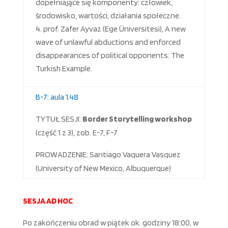
dopełniające się komponenty: człowiek,
środowisko, wartości, działania społeczne.
prof. Zafer Ayvaz (Ege Üniversitesi), A new
wave of unlawful abductions and enforced
disappearances of political opponents: The
Turkish Example.
B-7: aula 1.48
TYTUŁ SESJI:
Border Storytelling workshop
(część 1 z 3), zob. E-7, F-7
PROWADZENIE: Santiago Vaquera Vasquez
(University of New Mexico, Albuquerque)
SESJA AD HOC
Po zakończeniu obrad w piątek ok. godziny 18:00, w