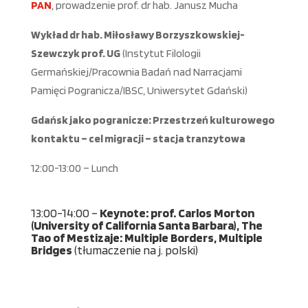
PAN
, prowadzenie prof. dr hab. Janusz Mucha
Wykład dr hab. Miłosławy Borzyszkowskiej-
Szewczyk prof. UG
(Instytut Filologii
Germańskiej/Pracownia Badań nad Narracjami
Pamięci Pogranicza/IBSC, Uniwersytet Gdański)
Gda
ń
sk jako pogranicze: Przestrze
ń
kulturowego
kontaktu
–
cel migracji
–
stacja tranzytowa
12:00-13:00 – Lunch
13:00-14:00 –
Keynote: prof. Carlos Morton
(University of California Santa Barbara), The
Tao of Mestizaje: Multiple Borders, Multiple
Bridges
(tłumaczenie na j. polski)