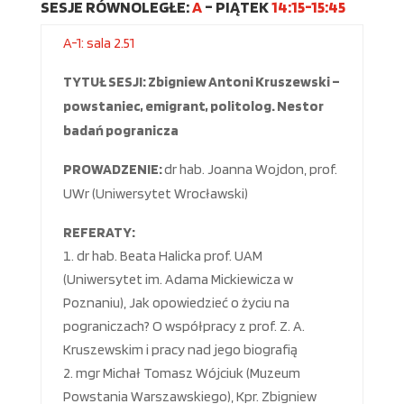
SESJE RÓWNOLEGŁE:
A
– PIĄTEK
14:15-15:45
A-1: sala 2.51
TYTU
Ł
SESJI: Zbigniew Antoni Kruszewski –
powstaniec, emigrant, politolog. Nestor
bada
ń
pogranicza
PROWADZENIE:
dr hab. Joanna Wojdon, prof.
UWr (Uniwersytet Wrocławski)
REFERATY:
dr hab. Beata Halicka prof. UAM
(Uniwersytet im. Adama Mickiewicza w
Poznaniu), Jak opowiedzieć o życiu na
pograniczach? O współpracy z prof. Z. A.
Kruszewskim i pracy nad jego biografią
mgr Michał Tomasz Wójciuk (Muzeum
Powstania Warszawskiego), Kpr. Zbigniew