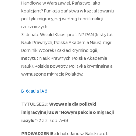
Handlowa w Warszawie), Państwo jako
koalicjant? Funkcja państwa w kształtowaniu
polityki migracyjnej według teorii koalicji
rzeczniczych.
dr hab. Witold Klaus, prof. INP PAN (Instytut
Nauk Prawnych, Polska Akademia Nauk), mgr
Dominik Wzorek (Zakład Kryminologii,
Instytut Nauk Prawnych, Polska Akademia
Nauk), Polskie powroty. Polityka kryminalna a
wymuszone migracje Polaków.
B-6: aula 1.46
TYTUŁ SESJI:
W
yzwania dla polityki
imigracyjnej UE w “Nowym pakcie o migracji
i azylu”
(2 z 2, zob. A-6)
PROWADZENIE:
dr hab. Janusz Balicki prof.