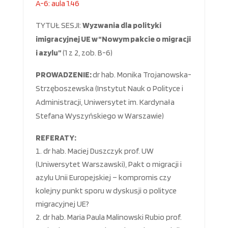
A-6: aula 1.46
TYTUŁ SESJI:
W
yzwania dla polityki
imigracyjnej UE w “Nowym pakcie o migracji
i azylu”
(1 z 2, zob. B-6)
PROWADZENIE:
dr hab. Monika Trojanowska-
Strzęboszewska (Instytut Nauk o Polityce i
Administracji, Uniwersytet im. Kardynała
Stefana Wyszyńskiego w Warszawie)
REFERATY:
dr hab. Maciej Duszczyk prof. UW
(Uniwersytet Warszawski), Pakt o migracji i
azylu Unii Europejskiej – kompromis czy
kolejny punkt sporu w dyskusji o polityce
migracyjnej UE?
dr hab. Maria Paula Malinowski Rubio prof.