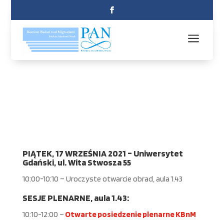
a
PI
Ą
TEK, 17 WRZE
Ś
NIA 2021
–
Uniwersytet
Gda
ń
ski, ul. Wita Stwosza 55
10:00-10:10 – Uroczyste otwarcie obrad, aula 1.43
SESJE PLENARNE, aula 1.43:
10:10-12:00 –
Otwarte posiedzenie plenarne KBnM