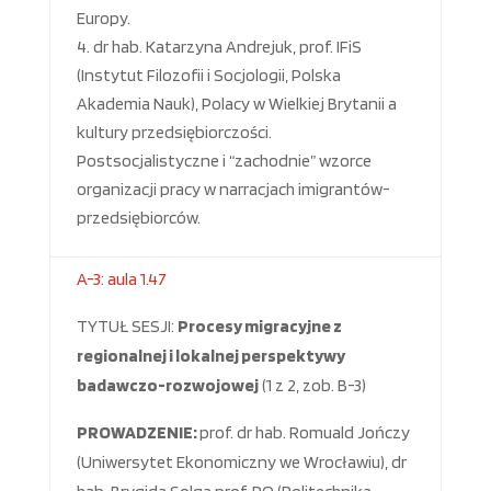
Europy.
dr hab. Katarzyna Andrejuk, prof. IFiS
(Instytut Filozofii i Socjologii, Polska
Akademia Nauk), Polacy w Wielkiej Brytanii a
kultury przedsiębiorczości.
Postsocjalistyczne i “zachodnie” wzorce
organizacji pracy w narracjach imigrantów-
przedsiębiorców.
A-3: aula 1.47
TYTUŁ SESJI:
Procesy migracyjne z
regionalnej i lokalnej perspektywy
badawczo-rozwojowej
(1 z 2, zob. B-3)
PROWADZENIE:
prof. dr hab. Romuald Jończy
(Uniwersytet Ekonomiczny we Wrocławiu), dr