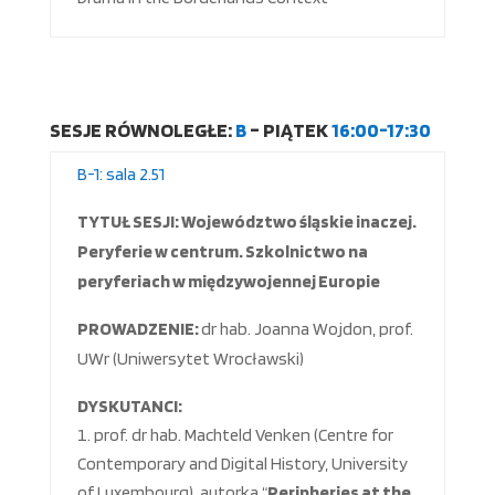
SESJE RÓWNOLEGŁE:
B
– PIĄTEK
16:00-17:30
B-1: sala 2.51
TYTU
Ł
SESJI: Województwo śląskie inaczej.
Peryferie w centrum. Szkolnictwo na
peryferiach w międzywojennej Europie
PROWADZENIE:
dr hab. Joanna Wojdon, prof.
UWr (Uniwersytet Wrocławski)
DYSKUTANCI:
prof. dr hab. Machteld Venken (Centre for
Contemporary and Digital History, University
of Luxembourg), autorka “
Peripheries at the