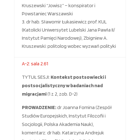
Kruszewski “Jowisz” – konspirator i
Powstaniec Warszawski
dr hab. Sławomir Łukasiewicz prof. KUL
(Katolicki Uniwersytet Lubelski Jana Pawła II/
Instytut Pamięci Narodowej), Zbigniew A.
Kruszewski: politolog wobec wyzwań polityki
A-2: sala 2.61
TYTUŁ SESJI:
Kontekst postsowiecki i
postsocjalistyczny w badaniach nad
migracjami
(1 z 2, zob. D-2)
PROWADZENIE:
dr Joanna Fomina (Zespół
Studiów Europejskich, Instytut Filozofii i
Socjologii, Polska Akademia Nauk),
komentarz: dr hab. Katarzyna Andrejuk