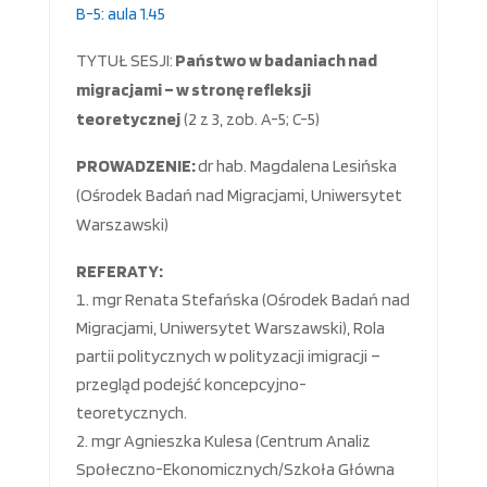
B-5: aula 1.45
TYTUŁ SESJI:
Państwo w badaniach nad
migracjami – w stronę refleksji
teoretycznej
(2 z 3, zob. A-5; C-5)
PROWADZENIE:
dr hab. Magdalena Lesińska
(Ośrodek Badań nad Migracjami, Uniwersytet
Warszawski)
REFERATY:
mgr Renata Stefańska (Ośrodek Badań nad
Migracjami, Uniwersytet Warszawski), Rola
partii politycznych w polityzacji imigracji –
przegląd podejść koncepcyjno-
teoretycznych.
mgr Agnieszka Kulesa (Centrum Analiz
Społeczno-Ekonomicznych/Szkoła Główna